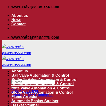
ข้าม
www.วาล์วอุตสาหกรรม.com
ไป
About us
ยัง
News
Contact
เนื้อหา
www.วาล์วอุตสาหกรรม.com
About us
Ball Valve Automation & Control
Butterfly Valve Automation & Control
ค้นหา:
Check Valve Automation & Control
Gate Valve Automation & Control
Valve Catalogue
Globe Valve Automation & Control
Strainer Filter Catalogue
Flame Arrester
Automatic Basket Strainer
0
Basket Strainer