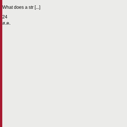
What does a str [...]
24
ส.ค.