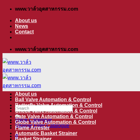
ข้าม
www.วาล์วอุตสาหกรรม.com
ไป
About us
ยัง
News
Contact
เนื้อหา
www.วาล์วอุตสาหกรรม.com
About us
Ball Valve Automation & Control
Butterfly Valve Automation & Control
ค้นหา:
Check Valve Automation & Control
Gate Valve Automation & Control
Valve Catalogue
Globe Valve Automation & Control
Strainer Filter Catalogue
Flame Arrester
Automatic Basket Strainer
0
Basket Strainer