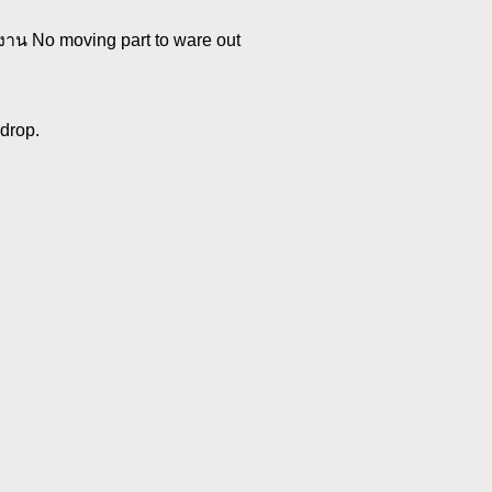
ช้งาน No moving part to ware out
drop.