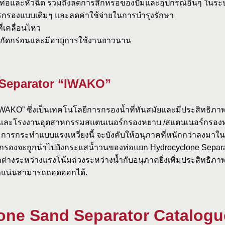
่อและหัวฉีด รวมถึงลดการสึกหรอของปั๊มและอุปกรณ์อื่นๆ ในระ
ารกรองแบบเดิมๆ และลดค่าใช้จ่ายในการบำรุงรักษา
ี่เคลื่อนไหว
รกัดกร่อนและมีอายุการใช้งานยาวนาน
 Separator “IWAKO”
 “IWAKO” ซึ่งเป็นเทคโนโลยีการกรองน้ำที่ทันสมัยและมีประสิทธิ
ัยและโรงงานอุตสาหกรรมสแตนเนอร์กรองหยาบ /สแตนเนอร์กรองทรา
 การกระทำแบบแรงเหวี่ยงนี้ จะบังคับให้อนุภาคที่หนักกว่าลงมาใน
รกรองจะถูกนำไปยังกระแสน้ำวนของท่อแยก Hydrocyclone Sepa
ต่างระหว่างแรงโน้มถ่วงระหว่างน้ำกับอนุภาคยิ่งเพิ่มประสิทธิภ
แน่นสามารถถอดออกได้.
one Sand Separator Catalog