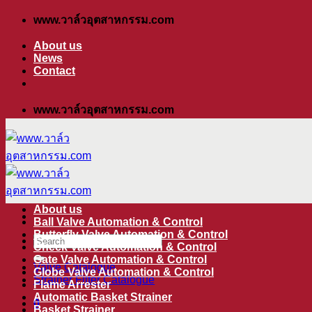
ข้าม
www.วาล์วอุตสาหกรรม.com
ไป
About us
ยัง
News
Contact
เนื้อหา
www.วาล์วอุตสาหกรรม.com
About us
Ball Valve Automation & Control
Butterfly Valve Automation & Control
ค้นหา:
Check Valve Automation & Control
Gate Valve Automation & Control
Valve Catalogue
Globe Valve Automation & Control
Strainer Filter Catalogue
Flame Arrester
Automatic Basket Strainer
0
Basket Strainer