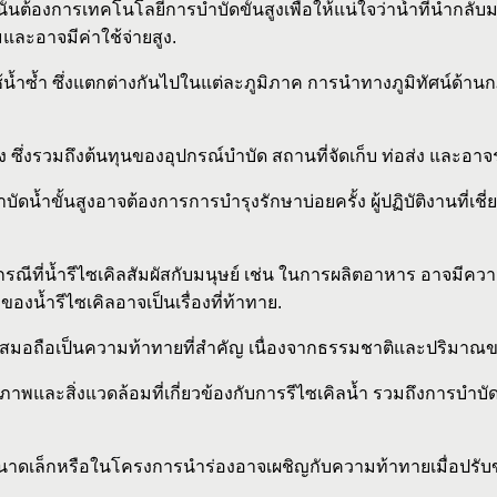
นั้นต้องการเทคโนโลยีการบำบัดขั้นสูงเพื่อให้แน่ใจว่าน้ำที่นำก
ละอาจมีค่าใช้จ่ายสูง.
ช้น้ำซ้ำ ซึ่งแตกต่างกันไปในแต่ละภูมิภาค การนำทางภูมิทัศน์ด้านก
สูง ซึ่งรวมถึงต้นทุนของอุปกรณ์บำบัด สถานที่จัดเก็บ ท่อส่ง และ
ัดน้ำขั้นสูงอาจต้องการการบำรุงรักษาบ่อยครั้ง ผู้ปฏิบัติงานที่เ
กรณีที่น้ำรีไซเคิลสัมผัสกับมนุษย์ เช่น ในการผลิตอาหาร อาจ
ำรีไซเคิลอาจเป็นเรื่องที่ท้าทาย.
สมอถือเป็นความท้าทายที่สำคัญ เนื่องจากธรรมชาติและปริมาณข
ภาพและสิ่งแวดล้อมที่เกี่ยวข้องกับการรีไซเคิลน้ำ รวมถึงการบำ
ขนาดเล็กหรือในโครงการนำร่องอาจเผชิญกับความท้าทายเมื่อปรับข