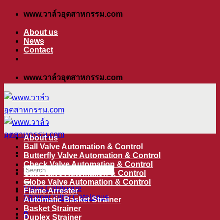
ข้าม
www.วาล์วอุตสาหกรรม.com
ไป
About us
ยัง
News
Contact
เนื้อหา
www.วาล์วอุตสาหกรรม.com
About us
Ball Valve Automation & Control
Butterfly Valve Automation & Control
Check Valve Automation & Control
ค้นหา:
Gate Valve Automation & Control
Globe Valve Automation & Control
Valve Catalogue
Flame Arrester
Strainer Filter Catalogue
Automatic Basket Strainer
Basket Strainer
0
Duplex Strainer