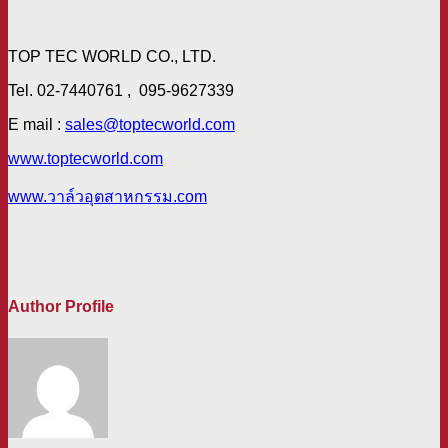
TOP TEC WORLD CO., LTD.
Tel. 02-7440761 , 095-9627339
E mail :
sales@toptecworld.com
www.toptecworld.com
www.วาล์วอุตสาหกรรม.com
Author Profile