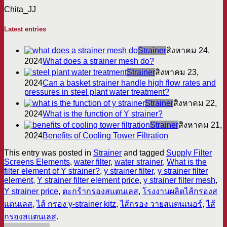
Chita_JJ
Latest entries
Strainer
สิงหาคม 24,
2024
What does a strainer mesh do?
Strainer
สิงหาคม 23,
2024
Can a basket strainer handle high flow rates and
pressures in steel plant water treatment?
Strainer
สิงหาคม 22,
2024
What is the function of Y strainer?
Strainer
สิงหาคม 21,
2024
Benefits of Cooling Tower Filtration
This entry was posted in
Strainer
and tagged
Supply Filter
Screens Elements
,
water filter
,
water strainer
,
What is the
filter element of Y strainer?
,
y strainer filter
,
y strainer filter
element
,
Y strainer filter element price
,
y strainer filter mesh
,
Y strainer price
,
‎‎ตะกร้ากรองสแตนเลส
,
โรงงานผลิตไส้กรองส
แตนเลส
,
ไส้ กรอง y-strainer kitz
,
ไส้กรอง วายสแตนเนอร์
,
ไส้
กรองสแตนเลส
.