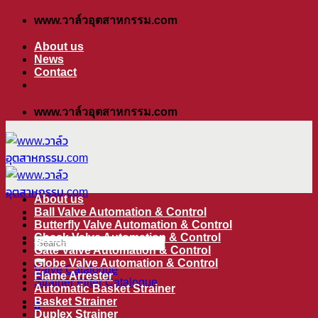
ข้าม
www.วาล์วอุตสาหกรรม.com
ไป
About us
ยัง
News
เนื้อหา
Contact
www.วาล์วอุตสาหกรรม.com
About us
Ball Valve Automation & Control
Butterfly Valve Automation & Control
Check Valve Automation & Control
ค้นหา:
Gate Valve Automation & Control
Globe Valve Automation & Control
Valve Catalogue
Flame Arrester
Strainer Filter Catalogue
Automatic Basket Strainer
Basket Strainer
0
Duplex Strainer