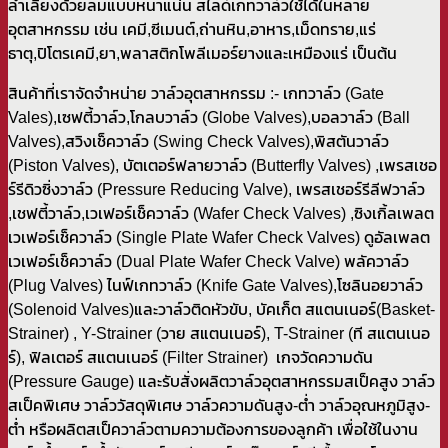
ลำเลียงด้วยลมแบบหนาแน่น สไลด์เกทวาล์วใช้ได้ในหลาย
อุตสาหกรรม เช่น เคมี,ซีเมนต์,ถ่านหิน,อาหาร,เม็ดทราย,แร่
ธาตุ,ปิโตรเคมี,ยา,พลาสติกโพลีเมอร์ยางและเหมืองแร่ เป็นต้น
สินค้าที่เราจัดจำหน่าย วาล์วอุตสาหกรรม :- เกทวาล์ว (Gate
Vales),เซฟตี้วาล์ว,โกลบวาล์ว (Globe Valves),บอลวาล์ว (Ball
Valves),สวิงเช็ควาล์ว (Swing Check Valves),พิสตันวาล์ว
(Piston Valves), บัตเตอร์ฟลายวาล์ว (Butterfly Valves) ,เพรสเชอ
ร์รีดิวซิ่งวาล์ว (Pressure Reducing Valve), เพรสเชอร์รีลีฟวาล์ว
,เชฟตี้วาล์ว,เวเฟอร์เช็ควาล์ว (Wafer Check Valves) ,ซิงเกิ้ลเพลต
เวเฟอร์เช็ควาล์ว (Single Plate Wafer Check Valves) ดูอัลเพลต
เวเฟอร์เช็ควาล์ว (Dual Plate Wafer Check Valve) พลัควาล์ว
(Plug Valves) ไนฟ์เกทวาล์ว (Knife Gate Valves),โซลินอยวาล์ว
(Solenoid Valves)และวาล์วติดหัวขับ, บัคเก็ต สแตนเนอร์(Basket-
Strainer) , Y-Strainer (วาย สแตนเนอร์), T-Strainer (ที สแตนเนอ
ร์), ฟิลเตอร์ สแตนเนอร์ (Filter Strainer) เกจวัดความดัน
(Pressure Gauge) และรับสั่งผลิตวาล์วอุตสาหกรรมสเป็คสูง วาล์ว
สเป็คพิเศษ วาล์ววัสดุพิเศษ วาล์วความดันสูง-ต่ำ วาล์วอุณหภูมิสูง-
ต่ำ หรือผลิตสเป็ควาล์วตามความต้องการของลูกค้า เพื่อใช้ในงาน