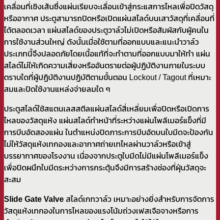
เคลื่อนที่เชิงเส้นซึ่งแผ่นเรียบจะเลื่อนเข้าสู่กระแสการไหลเพื่อปิดวัสดุ
หรืออากาศ ประตูสามารถปิดหรือเปิดแผ่นสไลด์บนเสาวัสดุที่เคลื่อนที่
ได้ตลอดเวลา แผ่นสไลด์ของประตูวาล์วไม่เปิดหรือสัมผัสกับผู้คนใน
การใช้งานส่วนใหญ่ ดังนั้นเมื่อใช้ตามที่ออกแบบและแนะนำวาล์ว
ประเภทนี้จึงปลอดภัยโดยเนื้อแท้ที่จะทำตามที่ออกแบบมาให้ทำ แผ่น
สไลด์ไม่ให้เกิดความเสี่ยงหรืออันตรายต่อผู้ปฏิบัติงานภายในระบบ
ตราบใดที่ผู้ปฏิบัติงานปฏิบัติตามขั้นตอน Lockout / Tagout ที่เหมาะ
สมและปิดใช้งานแหล่งจ่ายลมใด ๆ
ประตูสไลด์ใช้สแตนเลสสตีลแผ่นสไลด์สี่เหลี่ยมเพื่อปิดหรือเปิดการ
ไหลของวัสดุแห้ง แผ่นสไลด์ทำหน้าที่ระหว่างแผ่นโพลีเมอร์แข็งที่มี
การบีบอัดสองแผ่น ในตำแหน่งปิดภาระการบีบอัดบนใบมีดจะป้องกัน
ไม่ให้วัสดุแห้งเทกองและอากาศถ่ายเทไหลผ่านวาล์วหรือเข้าสู่
บรรยากาศของโรงงาน เนื่องจากประตูใบมีดไม่มีแผ่นโพลีเมอร์แข็ง
เพื่อปิดผนึกใบมีดระหว่างการกระตุ้นจึงมีการสร้างช่องที่ฝุ่นวัสดุจะ
สะสม
Slide Gate Valve
สไลด์เกทวาล์ว เหมาะอย่างยิ่งสำหรับการจัดการ
วัสดุแห้งเทกองในการไหลของแรงโน้มถ่วงเฟสเจือจางหรือการ