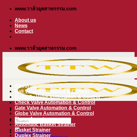
ข้าม
www.วาล์วอุตสาหกรรม.com
ไป
About us
ยัง
News
Contact
เนื้อหา
www.วาล์วอุตสาหกรรม.com
About us
Ball Valve Automation & Control
Butterfly Valve Automation & Control
Check Valve Automation & Control
Gate Valve Automation & Control
Globe Valve Automation & Control
Flame Arrester
ค้นหา:
Automatic Basket Strainer
Basket Strainer
Valve Catalogue
Duplex Strainer