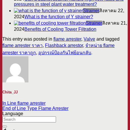
pressures in steel plant water treatment?
Strainer
สิงหาคม 22,
2024
What is the function of Y strainer?
Strainer
สิงหาคม 21,
2024
Benefits of Cooling Tower Filtration
This entry was posted in
flame arrester
,
Valve
and tagged
flame arrester ราคา
,
Flashback arrestor
,
จำหน่าย flame
arrester ราคาถูก
,
อุปกรณ์ป้องกันไฟย้อนกลับ
.
Chita_JJ
In Line flame arrester
End of Line Type Flame Arrester
Language