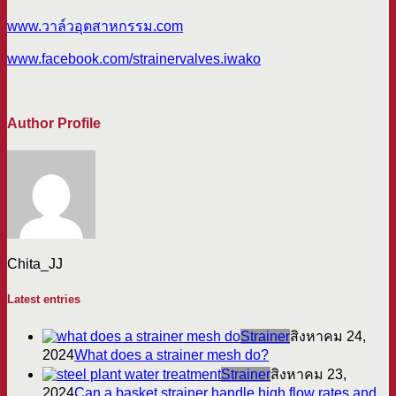
www.วาล์วอุตสาหกรรม.com
www.facebook.com/strainervalves.iwako
Author Profile
Chita_JJ
Latest entries
Strainer
สิงหาคม 24,
2024
What does a strainer mesh do?
Strainer
สิงหาคม 23,
2024
Can a basket strainer handle high flow rates and