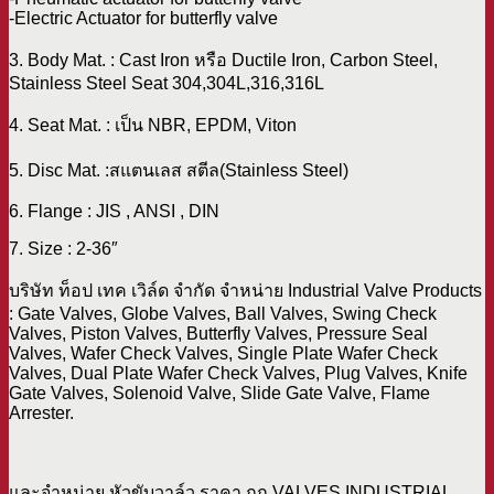
-Electric Actuator for butterfly valve
3. Body Mat. : Cast Iron หรือ Ductile Iron, Carbon Steel,
Stainless Steel Seat 304,304L,316,316L
4. Seat Mat. : เป็น NBR, EPDM, Viton
5. Disc Mat. :สแตนเลส สตีล(Stainless Steel)
6. Flange : JIS , ANSI , DIN
7. Size : 2-36″
บริษัท ท็อป เทค เวิล์ด จำกัด จำหน่าย Industrial Valve Products
: Gate Valves, Globe Valves, Ball Valves, Swing Check
Valves, Piston Valves, Butterfly Valves, Pressure Seal
Valves, Wafer Check Valves, Single Plate Wafer Check
Valves, Dual Plate Wafer Check Valves, Plug Valves, Knife
Gate Valves, Solenoid Valve, Slide Gate Valve, Flame
Arrester.
และจำหน่าย หัวขับวาล์ว ราคา ถูก VALVES INDUSTRIAL