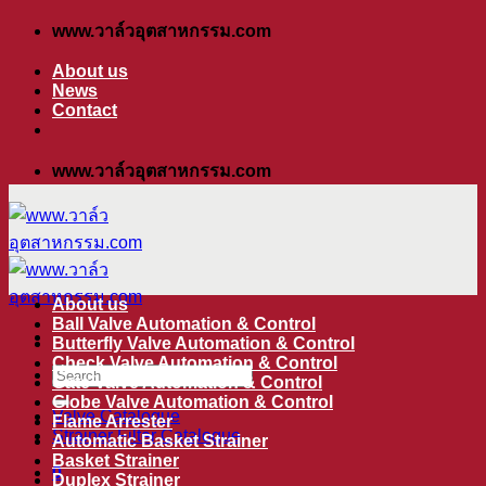
ข้าม
www.วาล์วอุตสาหกรรม.com
ไป
About us
ยัง
News
Contact
เนื้อหา
www.วาล์วอุตสาหกรรม.com
About us
Ball Valve Automation & Control
Butterfly Valve Automation & Control
Check Valve Automation & Control
ค้นหา:
Gate Valve Automation & Control
Globe Valve Automation & Control
Valve Catalogue
Flame Arrester
Strainer Filter Catalogue
Automatic Basket Strainer
Basket Strainer
0
Duplex Strainer