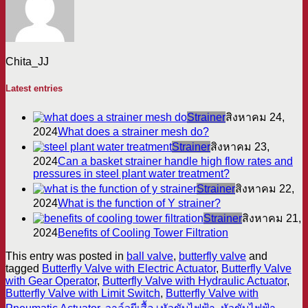
Chita_JJ
Latest entries
Strainer
สิงหาคม 24,
2024
What does a strainer mesh do?
Strainer
สิงหาคม 23,
2024
Can a basket strainer handle high flow rates and
pressures in steel plant water treatment?
Strainer
สิงหาคม 22,
2024
What is the function of Y strainer?
Strainer
สิงหาคม 21,
2024
Benefits of Cooling Tower Filtration
This entry was posted in
ball valve
,
butterfly valve
and
tagged
Butterfly Valve with Electric Actuator
,
Butterfly Valve
with Gear Operator
,
Butterfly Valve with Hydraulic Actuator
,
Butterfly Valve with Limit Switch
,
Butterfly Valve with