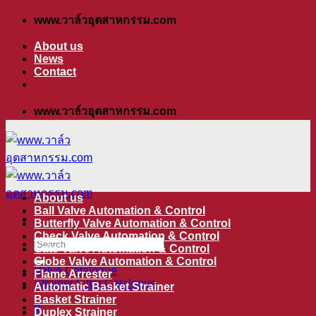
ข้าม
www.วาล์วอุตสาหกรรม.com
ไป
About us
ยัง
News
Contact
เนื้อหา
www.วาล์วอุตสาหกรรม.com
About us
Ball Valve Automation & Control
Butterfly Valve Automation & Control
Check Valve Automation & Control
ค้นหา:
Gate Valve Automation & Control
Globe Valve Automation & Control
Valve Catalogue
Flame Arrester
Strainer Filter Catalogue
Automatic Basket Strainer
Basket Strainer
0
Duplex Strainer