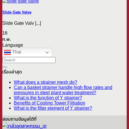
Slide Gate Valve
Slide Gate Valv [...]
16
ก.พ.
Language
Thai
เรื่องล่าสุด
What does a strainer mesh do?
Can a basket strainer handle high flow rates and
pressures in steel plant water treatment?
What is the function of Y strainer?
Benefits of Cooling Tower Filtration
What is the filter element of Y strainer?
สอบถามข้อมูลได้ที่