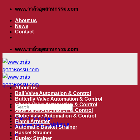
ข้าม
www.วาล์วอุตสาหกรรม.com
ไป
About us
ยัง
News
เนื้อหา
Contact
www.วาล์วอุตสาหกรรม.com
About us
Ball Valve Automation & Control
Butterfly Valve Automation & Control
Check Valve Automation & Control
ค้นหา:
Gate Valve Automation & Control
Globe Valve Automation & Control
Valve Catalogue
Flame Arrester
Strainer Filter Catalogue
Automatic Basket Strainer
Basket Strainer
0
Duplex Strainer