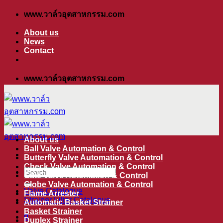
ข้าม
www.วาล์วอุตสาหกรรม.com
ไป
About us
ยัง
News
Contact
เนื้อหา
www.วาล์วอุตสาหกรรม.com
About us
Ball Valve Automation & Control
Butterfly Valve Automation & Control
Check Valve Automation & Control
ค้นหา:
Gate Valve Automation & Control
Globe Valve Automation & Control
Valve Catalogue
Flame Arrester
Strainer Filter Catalogue
Automatic Basket Strainer
Basket Strainer
0
Duplex Strainer