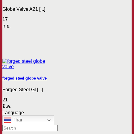
Globe Valve A21 [...]
17
ก.ย.
forged steel globe valve
Forged Steel Gl [...]
21
มี.ค.
Language
Thai