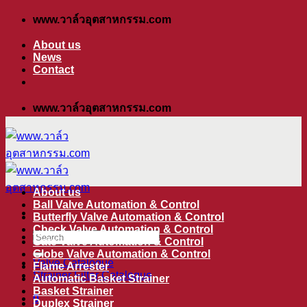
ข้าม
www.วาล์วอุตสาหกรรม.com
ไป
About us
ยัง
News
Contact
เนื้อหา
www.วาล์วอุตสาหกรรม.com
About us
Ball Valve Automation & Control
Butterfly Valve Automation & Control
Check Valve Automation & Control
ค้นหา:
Gate Valve Automation & Control
Globe Valve Automation & Control
Valve Catalogue
Flame Arrester
Strainer Filter Catalogue
Automatic Basket Strainer
Basket Strainer
0
Duplex Strainer