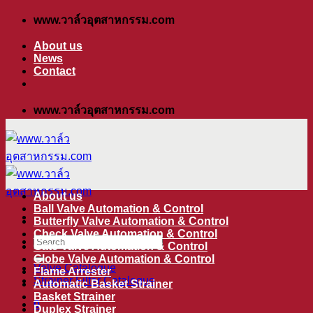
ข้าม
www.วาล์วอุตสาหกรรม.com
ไป
About us
ยัง
News
Contact
เนื้อหา
www.วาล์วอุตสาหกรรม.com
About us
Ball Valve Automation & Control
Butterfly Valve Automation & Control
Check Valve Automation & Control
ค้นหา:
Gate Valve Automation & Control
Globe Valve Automation & Control
Valve Catalogue
Flame Arrester
Strainer Filter Catalogue
Automatic Basket Strainer
Basket Strainer
0
Duplex Strainer