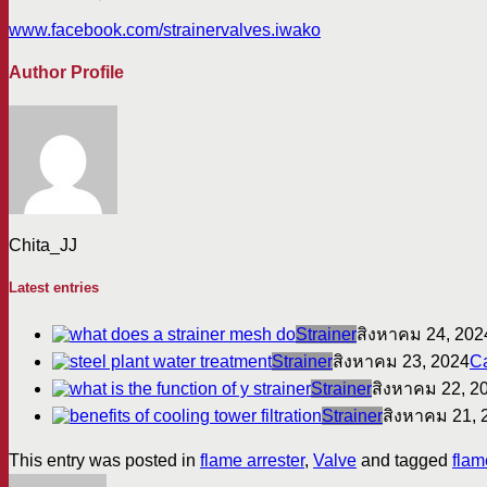
www.facebook.com/strainervalves.iwako
Author Profile
Chita_JJ
Latest entries
Strainer
สิงหาคม 24, 202
Strainer
สิงหาคม 23, 2024
Ca
Strainer
สิงหาคม 22, 2
Strainer
สิงหาคม 21, 
This entry was posted in
flame arrester
,
Valve
and tagged
flam