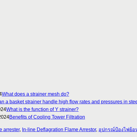
4
What does a strainer mesh do?
n a basket strainer handle high flow rates and pressures in stee
024
What is the function of Y strainer?
2024
Benefits of Cooling Tower Filtration
e arrester
,
In-line Deflagration Flame Arrestor
,
อุปกรณ์ป้องไฟย้อ