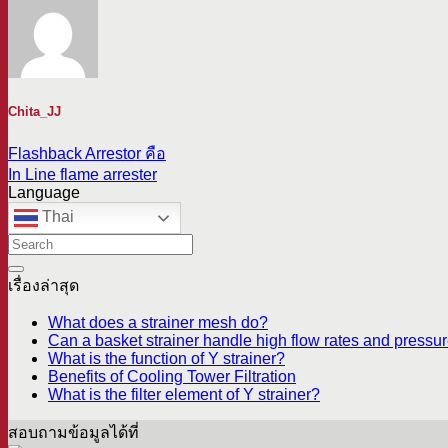
Chita_JJ
Flashback Arrestor คือ
In Line flame arrester
Language
Thai
เรื่องล่าสุด
What does a strainer mesh do?
Can a basket strainer handle high flow rates and pressur
What is the function of Y strainer?
Benefits of Cooling Tower Filtration
What is the filter element of Y strainer?
สอบถามข้อมูลได้ที่