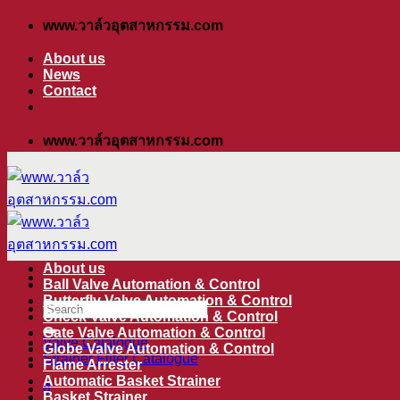
ข้าม
www.วาล์วอุตสาหกรรม.com
ไป
About us
ยัง
News
Contact
เนื้อหา
www.วาล์วอุตสาหกรรม.com
About us
Ball Valve Automation & Control
Butterfly Valve Automation & Control
ค้นหา:
Check Valve Automation & Control
Gate Valve Automation & Control
Valve Catalogue
Globe Valve Automation & Control
Strainer Filter Catalogue
Flame Arrester
Automatic Basket Strainer
0
Basket Strainer