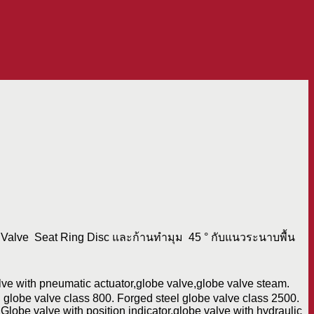
 Valve Seat Ring Disc และก้านทำมุม 45 ° กับแนวระนาบพื้น
lve with pneumatic actuator,globe valve,globe valve steam.
l globe valve class 800. Forged steel globe valve class 2500.
 Globe valve with position indicator,globe valve with hydraulic