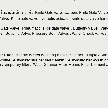
ใบมีด,ไนท์เกทวาล์ว. Knife Gate valve Carbon. Knife Gate Valve 
Valve. Knife gate valve hydraulic actuator. Knife gate valve 
e Valve. Pneumatic slide gate valve , Butterfly Valve , Valve 
s , Butterfly Valve. Pressure Seal Valves , Wafer Check Valves 
iner Filter , Handle Wheel Washing Basket Strainer , Duplex Stra
hine , Automatic strainer self cleanin , Automatic backwash drain
g ,Temporary filter , Water Strainer Filter, Round Filter Element