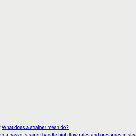
4
What does a strainer mesh do?
n a basket strainer handle high flow rates and pressures in stee