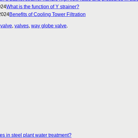
024
What is the function of Y strainer?
2024
Benefits of Cooling Tower Filtration
,
valve
,
valves
,
way globe valve
.
es in steel plant water treatment?