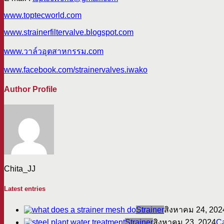
www.toptecworld.com
www.strainerfiltervalve.blogspot.com
www.วาล์วอุตสาหกรรม.com
www.facebook.com/strainervalves.iwako
Author Profile
Chita_JJ
Latest entries
Strainer
สิงหาคม 24, 202
Strainer
สิงหาคม 23, 2024
Ca