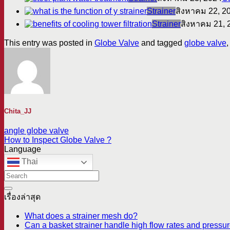
Strainer
สิงหาคม 22, 2
Strainer
สิงหาคม 21, 
This entry was posted in
Globe Valve
and tagged
globe valve
Chita_JJ
angle globe valve
How to Inspect Globe Valve ?
Language
Thai
เรื่องล่าสุด
What does a strainer mesh do?
Can a basket strainer handle high flow rates and pressur